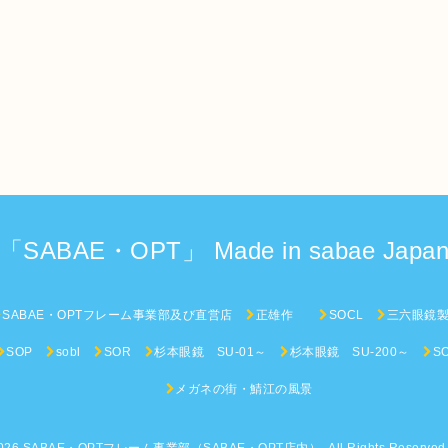
「SABAE・OPT」 Made in sabae Japa
SABAE・OPTフレーム事業部及び直営店
正雄作
SOCL
三六眼鏡
SOP
sobl
SOR
杉本眼鏡 SU-01～
杉本眼鏡 SU-200～
S
メガネの街・鯖江の風景