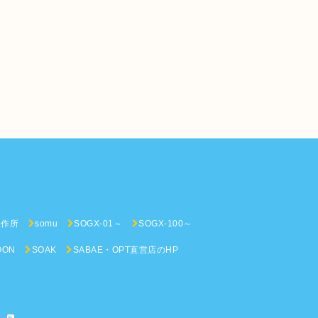
n
製作所
somu
SOGX-01～
SOGX-100～
OON
SOAK
SABAE・OPT直営店のHP