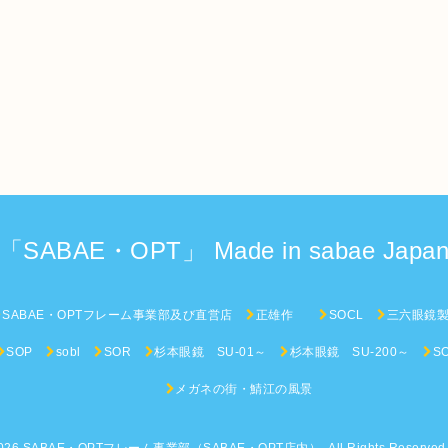
「SABAE・OPT」 Made in sabae Japa
SABAE・OPTフレーム事業部及び直営店
正雄作
SOCL
三六眼鏡
SOP
sobl
SOR
杉本眼鏡 SU-01～
杉本眼鏡 SU-200～
S
メガネの街・鯖江の風景