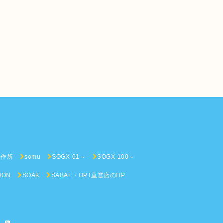
n
製作所
somu
SOGX-01～
SOGX-100～
OON
SOAK
SABAE・OPT直営店のHP