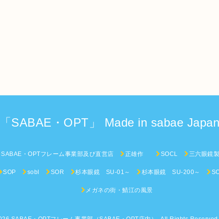
「SABAE・OPT」 Made in sabae Japa
SABAE・OPTフレーム事業部及び直営店
正雄作
SOCL
三六眼鏡
SOP
sobl
SOR
杉本眼鏡 SU-01～
杉本眼鏡 SU-200～
S
メガネの街・鯖江の風景