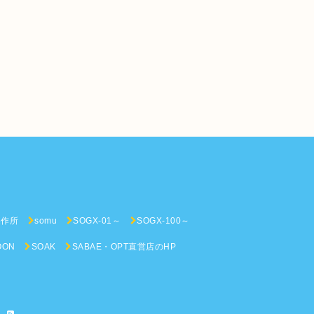
n
製作所
somu
SOGX-01～
SOGX-100～
OON
SOAK
SABAE・OPT直営店のHP