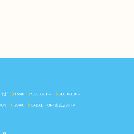
n
製作所
somu
SOGX-01～
SOGX-100～
OON
SOAK
SABAE・OPT直営店のHP