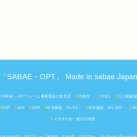
「SABAE・OPT」 Made in sabae Japa
SABAE・OPTフレーム事業部及び直営店
正雄作
SOCL
三六眼鏡
SOP
sobl
SOR
杉本眼鏡 SU-01～
杉本眼鏡 SU-200～
S
メガネの街・鯖江の風景