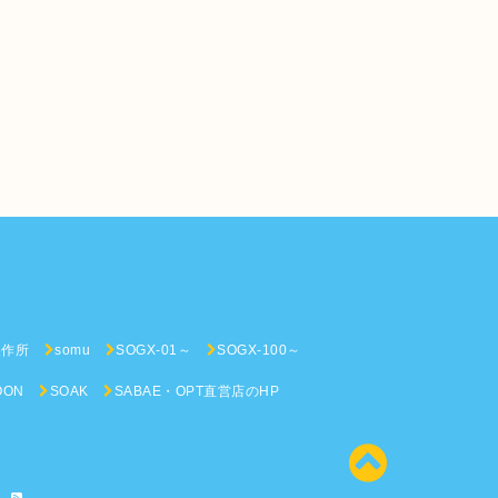
n
製作所
somu
SOGX-01～
SOGX-100～
OON
SOAK
SABAE・OPT直営店のHP