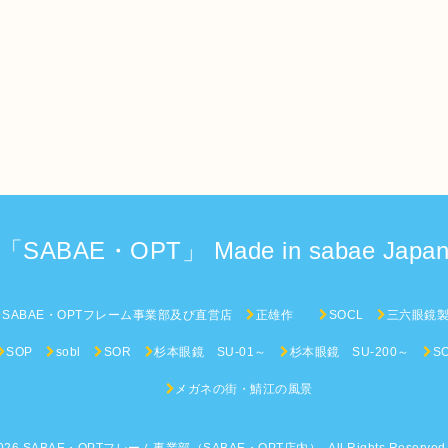
「SABAE・OPT」 Made in sabae Japa
SABAE・OPTフレーム事業部及び直営店
正雄作
SOCL
三六眼鏡
SOP
sobl
SOR
杉本眼鏡 SU-01～
杉本眼鏡 SU-200～
S
メガネの街・鯖江の風景