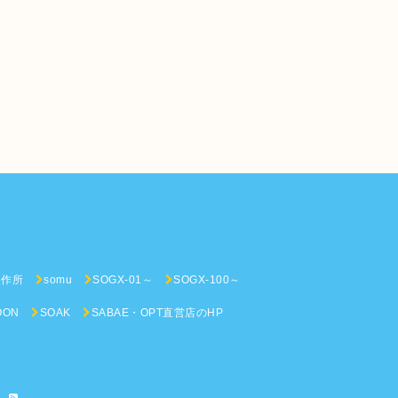
n
製作所
somu
SOGX-01～
SOGX-100～
OON
SOAK
SABAE・OPT直営店のHP