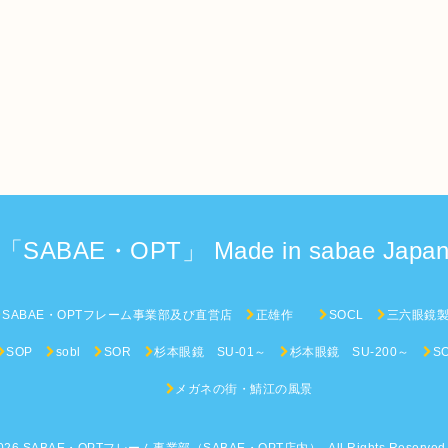
「SABAE・OPT」 Made in sabae Japa
SABAE・OPTフレーム事業部及び直営店
正雄作
SOCL
三六眼鏡
SOP
sobl
SOR
杉本眼鏡 SU-01～
杉本眼鏡 SU-200～
S
メガネの街・鯖江の風景