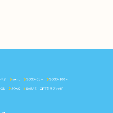
n
製作所
somu
SOGX-01～
SOGX-100～
OON
SOAK
SABAE・OPT直営店のHP