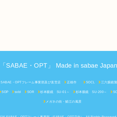
「SABAE・OPT」 Made in sabae Japa
SABAE・OPTフレーム事業部及び直営店
正雄作
SOCL
三六眼鏡
SOP
sobl
SOR
杉本眼鏡 SU-01～
杉本眼鏡 SU-200～
S
メガネの街・鯖江の風景